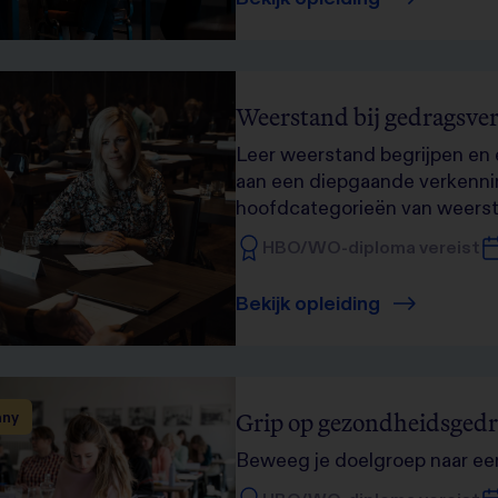
Weerstand bij gedragsve
Leer weerstand begrijpen en
aan een diepgaande verkennin
hoofdcategorieën van weers
HBO/WO-diploma vereist
Bekijk opleiding
Grip op gezondheidsged
any
Beweeg je doelgroep naar een