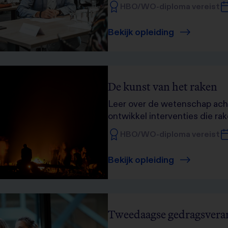
HBO/WO-diploma vereist
Bekijk opleiding
De kunst van het raken
Leer over de wetenschap acht
ontwikkel interventies die rak
HBO/WO-diploma vereist
Bekijk opleiding
Tweedaagse gedragsvera