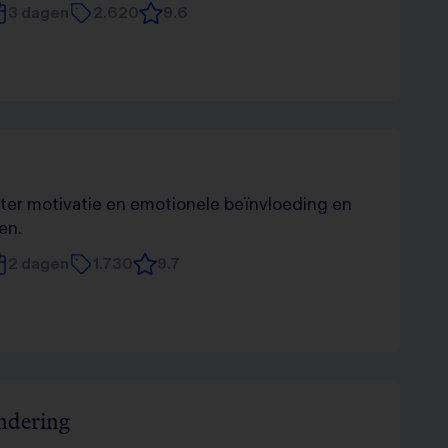
3 dagen
2.620
9.6
er motivatie en emotionele beïnvloeding en
en.
2 dagen
1.730
9.7
ndering