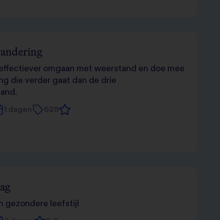
randering
 effectiever omgaan met weerstand en doe mee
g die verder gaat dan de drie
tand.
1 dagen
629
rag
 gezondere leefstijl