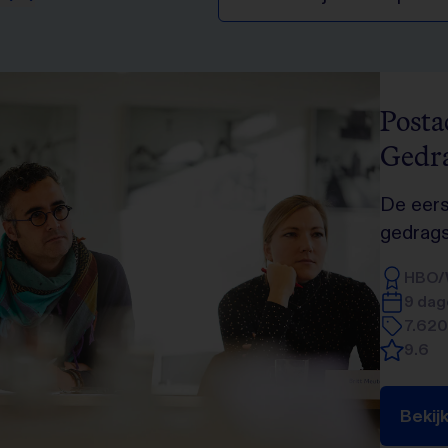
Posta
Gedr
De eers
gedrags
HBO/
9 dag
7.620
9.6
Bekij