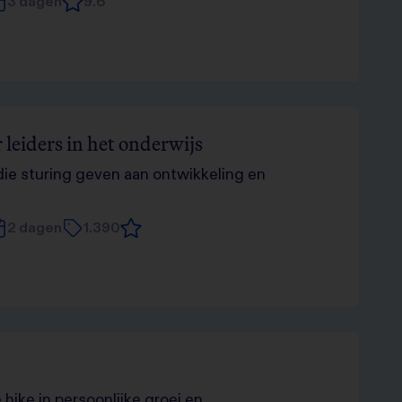
3 dagen
9.6
leiders in het onderwijs
die sturing geven aan ontwikkeling en
2 dagen
1.390
hike in persoonlijke groei en