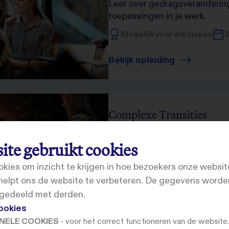
Leer over gedragsverandering
toepassingen in je werk.
Mogelijk voor elk niveau
2
Bekijk opleiding
Complexe Transities
Leer tegelijkertijd aan versch
ite gebruikt cookies
verschillende doelgroepen te 
organisaties en/of complexe
okies om inzicht te krijgen in hoe bezoekers onze websit
HBO/WO-diploma vereist
 helpt ons de website te verbeteren. De gegevens word
 gedeeld met derden.
Bekijk opleiding
ookies
NELE COOKIES
- voor het correct functioneren van de website.