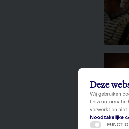
Deze webs
Wij gebruiken co
Deze informatie
verwerkt en niet
Noodzakelijke c
FUNCTIO