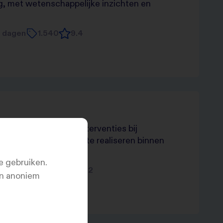
, met wetenschappelijke inzichten en
 dagen
1.540
9.4
illende strategische interventies bij
werken om transities te realiseren binnen
 systemen.
e gebruiken.
4 dagen
3.550
9.2
en anoniem